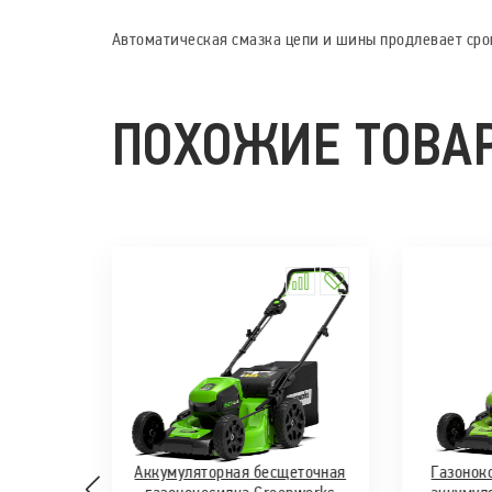
Автоматическая смазка цепи и шины продлевает срок
ПОХОЖИЕ ТОВА
АКЦИЯ
для 2-х
Аккумуляторная бесщеточная
Газонок