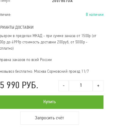
2007807UA
тикул:
личие:
В наличии
АРИАНТЫ ДОСТАВКИ
рьером в пределах МКАД - при сумме заказа от 1500р (от
00р до 4999р стоимость доставки 200руб, от 5000р -
сплатно)
правка заказов по всей России
мовывоз бесплатно: Москва Сормовский проезд 11/7
5 990 РУБ.
-
+
Купить
Запросить счёт