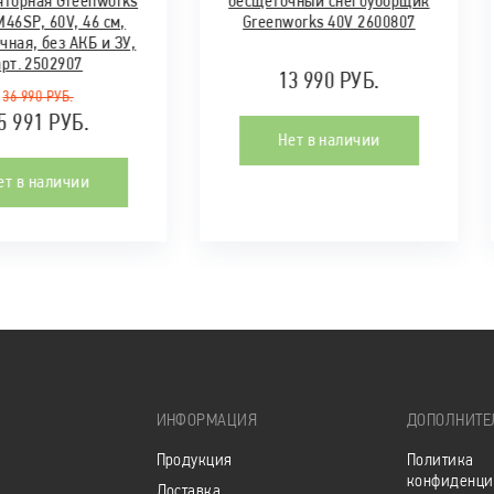
яторная Greenworks
бесщеточный снегоуборщик
46SP, 60V, 46 см,
Greenworks 40V 2600807
чная, без АКБ и ЗУ,
арт. 2502907
13 990 РУБ.
36 990 РУБ.
5 991 РУБ.
Нет в наличии
ет в наличии
ИНФОРМАЦИЯ
ДОПОЛНИТЕ
Продукция
Политика
конфиденци
Доставка