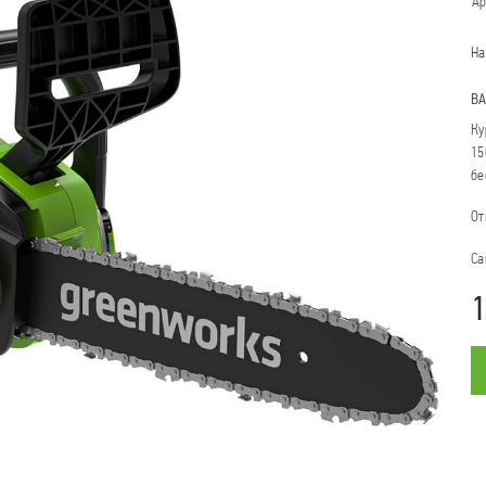
Ар
На
В
Ку
15
бе
От
Са
1