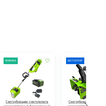
НОВИНКА
БЕСТСЕЛЛЕР
Снегоуборщик-снеголопата
Снегоуборщик самоход