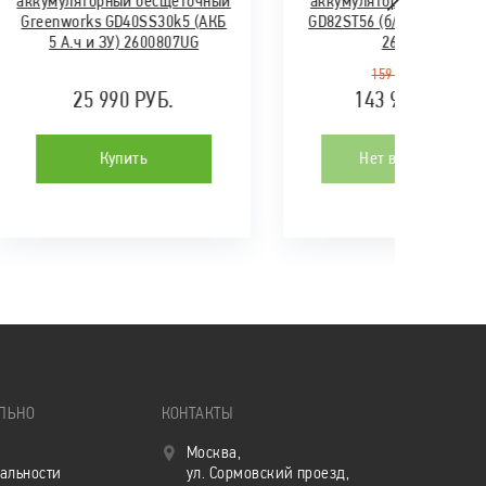
аккумуляторный бесщеточный
аккумуляторный Greenwo
Greenworks GD40SS30k5 (АКБ
GD82ST56 (б/щ, без АКБ и
5 А.ч и ЗУ) 2600807UG
2602807
159 990 РУБ.
25 990 РУБ.
143 991 РУБ.
Купить
Нет в наличии
ЛЬНО
КОНТАКТЫ
Москва,
альности
ул. Сормовский проезд,